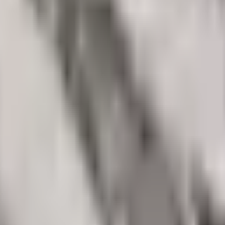
ruštvo
Kultura
Ekonomija
Zabava