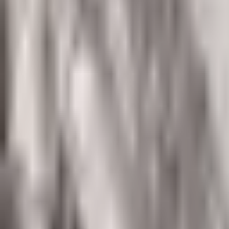
--
---
----
Početna
Vijesti
Politika
Region
Svijet
Banja Luka
Hronika
D
Svijet
Budanov priznao poraz?