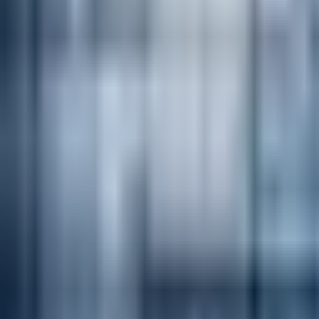
--
---
----
Početna
Vijesti
Politika
Region
Svijet
Banja Luka
Hronika
D
Politika
Crnadak otkrio s kim ide na izbore