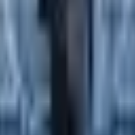
ruštvo
Kultura
Ekonomija
Zabava