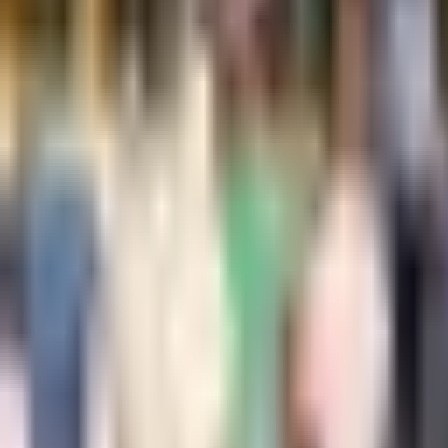
--
---
----
Početna
Vijesti
Politika
Region
Svijet
Banja Luka
Hronika
D
Društvo
Dan žalosti u Srpskoj