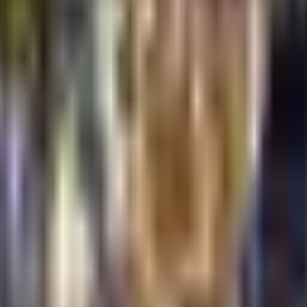
ruštvo
Kultura
Ekonomija
Zabava