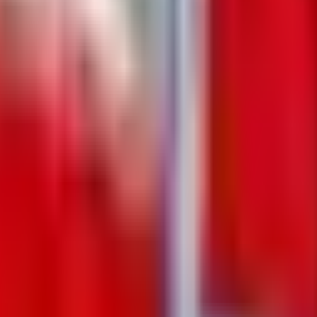
ruštvo
Kultura
Ekonomija
Zabava
?