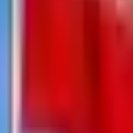
--
---
----
Početna
Vijesti
Politika
Region
Svijet
Banja Luka
Hronika
D
Politika
Ko će podržati veto Cvijanovićeve