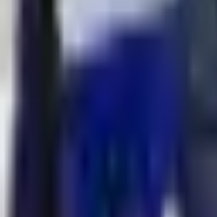
--
---
----
Početna
Vijesti
Politika
Region
Svijet
Banja Luka
Hronika
D
Svijet
Makron ima plan za mir