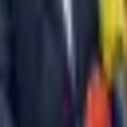
ruštvo
Kultura
Ekonomija
Zabava