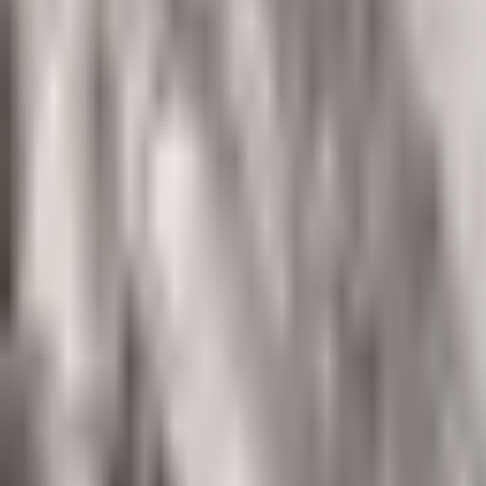
--
---
----
Početna
Vijesti
Politika
Region
Svijet
Banja Luka
Hronika
D
Hronika
Policija u “Putevima Republike Sr