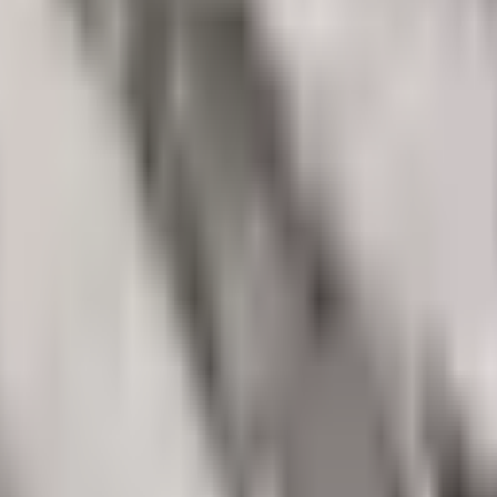
ruštvo
Kultura
Ekonomija
Zabava
pske”