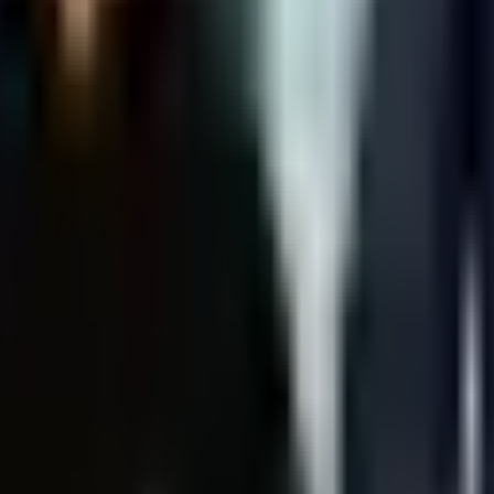
ruštvo
Kultura
Ekonomija
Zabava