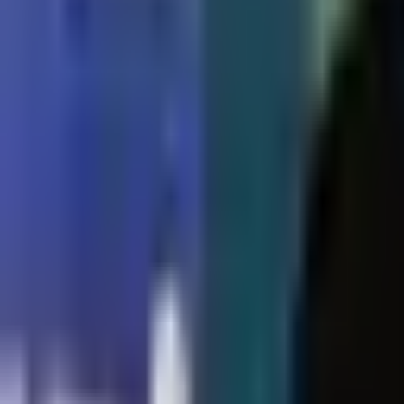
--
---
----
Početna
Vijesti
Politika
Region
Svijet
Banja Luka
Hronika
D
Politika
Savanović pristupio PSS-u