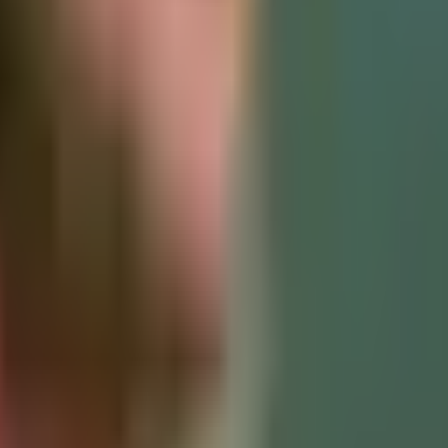
ruštvo
Kultura
Ekonomija
Zabava
 Gori?