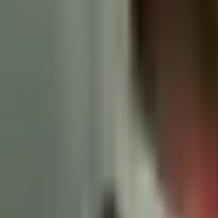
--
---
----
Početna
Vijesti
Politika
Region
Svijet
Banja Luka
Hronika
D
Region
Šta bi članstvo u EU donijelo Crnoj