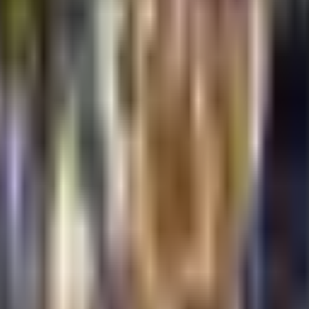
ruštvo
Kultura
Ekonomija
Zabava