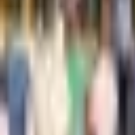
--
---
----
Početna
Vijesti
Politika
Region
Svijet
Banja Luka
Hronika
D
Društvo
Stari kontinent sve stariji