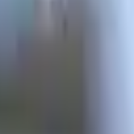
ruštvo
Kultura
Ekonomija
Zabava
IZIS