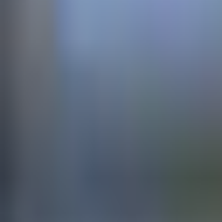
--
---
----
Početna
Vijesti
Politika
Region
Svijet
Banja Luka
Hronika
D
Vijesti
Više od milion maraka za posrnuli 